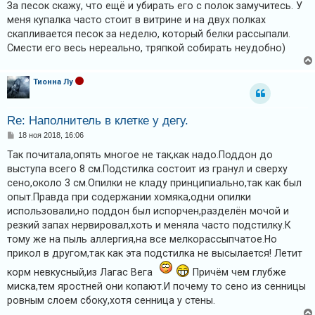
о
к
За песок скажу, что ещё и убирать его с полок замучитесь. У
б
меня купалка часто стоит в витрине и на двух полках
щ
е
скапливается песок за неделю, который белки рассыпали.
н
Смести его весь нереально, тряпкой собирать неудобно)
и
F
е
A
Тионна Лу
Q
Re: Наполнитель в клетке у дегу.
С
18 ноя 2018, 16:06
о
о
Так почитала,опять многое не так,как надо.Поддон до
б
выступа всего 8 см.Подстилка состоит из гранул и сверху
щ
е
сено,около 3 см.Опилки не кладу принципиально,так как был
н
опыт.Правда при содержании хомяка,одни опилки
и
е
использовали,но поддон был испорчен,разделён мочой и
резкий запах нервировал,хоть и меняла часто подстилку.К
тому же на пыль аллергия,на все мелкорассыпчатое.Но
прикол в другом,так как эта подстилка не высылается! Летит
корм невкусный,из Лагас Вега
Причём чем глубже
миска,тем яростней они копают.И почему то сено из сенницы
ровным слоем сбоку,хотя сенница у стены.