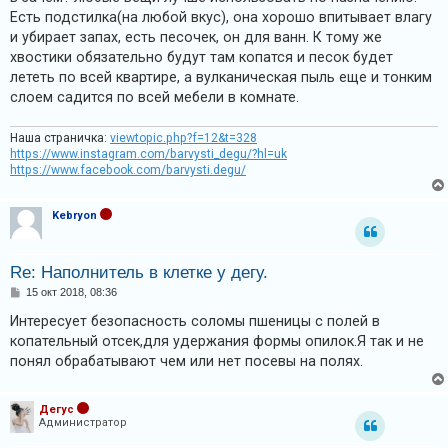
и
б
Есть подстилка(на любой вкус), она хорошо впитывает влагу
щ
я
е
и убирает запах, есть песочек, он для ванн. К тому же
н
хвостики обязательно будут там копатся и песок будет
и
е
лететь по всей квартире, а вулканическая пыль еще и тонким
слоем садится по всей мебели в комнате.
Т
е
Наша страничка:
viewtopic.php?f=12&t=328
м
https://www.instagram.com/barvysti_degu/?hl=uk
ы
https://www.facebook.com/barvysti.degu/
б
Kebryon
е
з
о
Re: Наполнитель в клетке у дегу.
т
С
15 окт 2018, 08:36
о
в
о
Интересует безопасность соломы пшеницы с полей в
б
е
копательный отсек,для удержания формы опилок.Я так и не
щ
е
понял обрабатывают чем или нет посевы на полях.
т
н
и
о
е
в
Дегус
Администратор