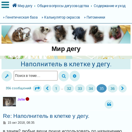
Мир дегу
Общие вопросы дегусоводства
Содержание и уход
» Генетическая база
» Калькулятор окрасов
» Питомники
В
х
о
Мир дегу
д
Наполнитель в клетке у дегу.
Р
е
г
1
32
33
34
35
36
356 сообщений
…
и
с
Julia
т
р
Re: Наполнитель в клетке у дегу.
а
С
15 окт 2018, 08:35
о
ц
о
в зачем? любые вещи лучше использовать по назначению.