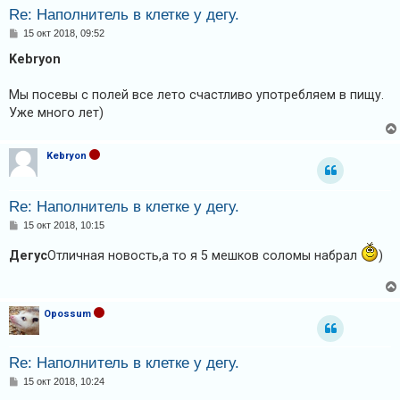
Re: Наполнитель в клетке у дегу.
А
С
15 окт 2018, 09:52
о
к
о
Kebryon
т
б
щ
и
е
Мы посевы с полей все лето счастливо употребляем в пищу.
н
в
Уже много лет)
и
е
н
ы
Kebryon
е
т
Re: Наполнитель в клетке у дегу.
е
С
15 окт 2018, 10:15
о
м
о
Дегус
Отличная новость,а то я 5 мешков соломы набрал
)
б
ы
щ
е
н
и
Opossum
е
П
о
Re: Наполнитель в клетке у дегу.
и
С
15 окт 2018, 10:24
с
о