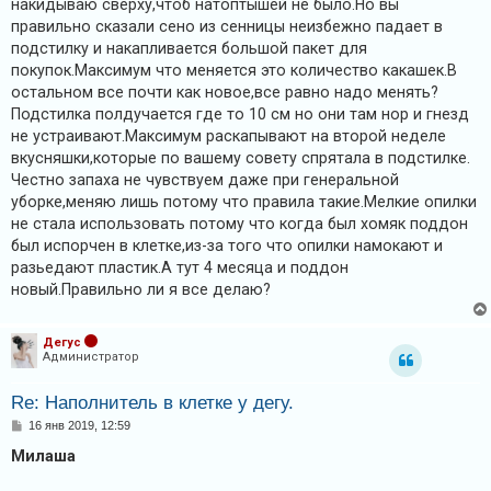
накидываю сверху,чтоб натоптышей не было.Но вы
н
правильно сказали сено из сенницы неизбежно падает в
и
е
подстилку и накапливается большой пакет для
покупок.Максимум что меняется это количество какашек.В
остальном все почти как новое,все равно надо менять?
Подстилка полдучается где то 10 см но они там нор и гнезд
не устраивают.Максимум раскапывают на второй неделе
вкусняшки,которые по вашему совету спрятала в подстилке.
Честно запаха не чувствуем даже при генеральной
уборке,меняю лишь потому что правила такие.Мелкие опилки
не стала использовать потому что когда был хомяк поддон
был испорчен в клетке,из-за того что опилки намокают и
разьедают пластик.А тут 4 месяца и поддон
новый.Правильно ли я все делаю?
Дегус
Администратор
Re: Наполнитель в клетке у дегу.
С
16 янв 2019, 12:59
о
о
Милаша
б
щ