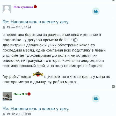
Жемчужинка
Re: Наполнитель в клетке у дегу.
С
19 ноя 2018, 07:24
о
о
я перестала бороться за размещение сена и копание в
б
подстилке - у дегусов времени больше))))
щ
е
две витрины девчонок и у них обострение какое-то
н
последний месяц, одна компания всю подстилку в левый
и
е
угол сметает доковыривая до пола и не оставляя ни
опилочки, ни гранулки.... а вторая компания следом, но в
противоположный край, и на полу не смотря на бортики
"сугробы" лежат
с учетом того что витрины у меня по
полтора метра в длинну, сугробов много...
Elena N.N
Re: Наполнитель в клетке у дегу.
С
19 ноя 2018, 08:10