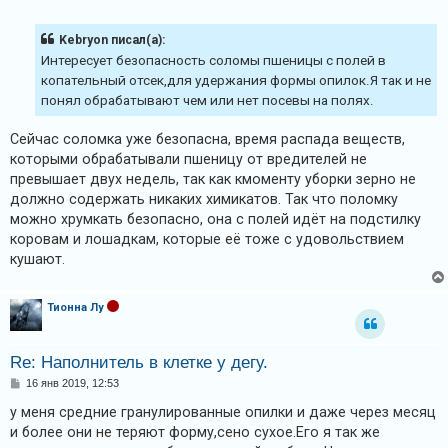
о
о
б
Kebryon писал(а):
щ
е
Интересует безопасность соломы пшеницы с полей в
н
копательный отсек,для удержания формы опилок.Я так и не
и
е
понял обрабатывают чем или нет посевы на полях.
Сейчас соломка уже безопасна, время распада веществ,
которыми обрабатывали пшеницу от вредителей не
превышает двух недель, так как кмоменту уборки зерно не
должно содержать никаких химикатов. Так что поломку
можно хрумкать безопасно, она с полей идёт на подстилку
коровам и лошадкам, которые её тоже с удовольствием
кушают.
Тионна Лу
Re: Наполнитель в клетке у дегу.
С
16 янв 2019, 12:53
о
о
у меня средние гранулированные опилки и даже через месяц
б
и более они не теряют форму,сено сухое.Его я так же
щ
е