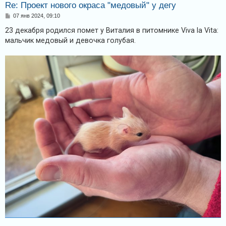
Re: Проект нового окраса "медовый" у дегу
С
07 янв 2024, 09:10
о
о
23 декабря родился помет у Виталия в питомнике Viva la Vita:
б
мальчик медовый и девочка голубая.
щ
е
н
и
е