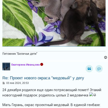
Питомник "Беличьи дети"
Екатерина Иванцова
Конта
Re: Проект нового окраса "медовый" у дегу
С
03 янв 2024, 20:53
о
о
24 декабря родился еще один потрясающий помет! Этакий
б
новогодний подарок: родилось целых 2 медовичка
щ
е
н
Мать Герань, окрас проектный медовый. В единой генбазе:
и
е