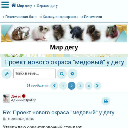
Мир дегу
Окрасы дегу
» Генетическая база
» Калькулятор окрасов
» Питомники
В
х
о
Мир дегу
д
Проект нового окраса "медовый" у дегу
Р
е
г
1
2
3
4
34 сообщения
и
с
Дегус
Администратор
т
р
Re: Проект нового окраса "медовый" у дегу
а
С
11 сен 2023, 09:46
о
ц
о
Утверждаю ориентировочный стандарт