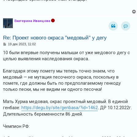
и
б
щ
я
е
н
и
Екатерина Иванцова
е
Т
Конта
Re: Проект нового окраса "медовый" у дегу
е
С
19 дек 2023, 11:02
м
о
ы
о
10 были впервые получены малыши от уже медового дегу с
б
целью выявления наследования окраса.
б
щ
е
е
н
Благодаря этому помету мы теперь точно знаем, что
и
з
е
медовый — не мутация песочного окраса, поскольку в
о
помете, где должны быть по предполагаемому генкоду
т
только пески, мы не видим ни одного песочка!
в
Мать Хурма медовая, окрас проектный медовый. В единой
е
генбазе:
https://degu.by/site/genbasa/?id=1462
. ДР 10.12.2022г.
т
Длительность беременности 86 дней.
о
в
Чемпион РФ: