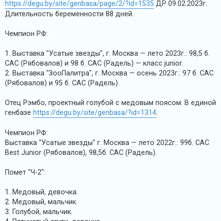
https://degu.by/site/genbasa/page/2/?id=1535
ДР 09.02.2023г.
Длительность беременности 88 дней.
Чемпион РФ:
1. Выставка "Усатые звезды", г. Москва — лето 2023г.: 98,5 б.
САС (Рябовалов) и 98 б. САС (Радель) — класс junior.
2. Выставка "ЗооПалитра", г. Москва — осень 2023г.: 97 б. САС
(Рябовалов) и 95 б. САС (Радель).
Отец Рэмбо, проектный голубой с медовым поясом. В единой
генбазе
https://degu.by/site/genbasa/?id=1314
.
Чемпион РФ:
Выставка "Усатые звезды" г. Москва — лето 2022г.: 99б. САС
Best Junior (Рябовалов), 98,5б. САС (Радель).
Помет "Ч-2":
1. Медовый, девочка.
2. Медовый, мальчик.
3. Голубой, мальчик.