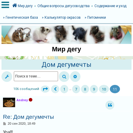
Мир дегу
Общие вопросы дегусоводства
Содержание и уход
» Генетическая база
» Калькулятор окрасов
» Питомники
В
х
о
Мир дегу
д
Дом дегумечты
Р
е
г
1
7
8
9
10
11
106 сообщений
…
и
с
Andrey
т
р
Re: Дом дегумечты
а
С
20 сен 2020, 18:49
о
ц
о
Ура!!!