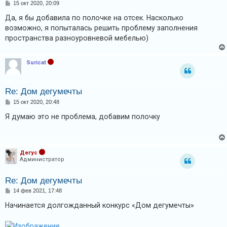
С
15 окт 2020, 20:09
о
о
Да, я бы добавила по полочке на отсек. Насколько
б
возможно, я попыталась решить проблему заполнения
щ
е
пространства разноуровневой мебелью)
н
и
е
Suricat
Re: Дом дегумечты
С
15 окт 2020, 20:48
о
о
Я думаю это не проблема, добавим полочку
б
щ
е
н
и
Дегус
е
Администратор
Re: Дом дегумечты
С
14 фев 2021, 17:48
о
о
Начинается долгожданный конкурс «Дом дегумечты»
б
щ
е