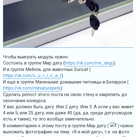
Чтобы выиграть модуль нужно:
Состоять в группе Мир дегу (
https://vk.com/mir_degu
).
И в группе Мебель для животных Suricat (
https://vk.com/s_u_r_i_c_a_t
).
И еще в группе Маленькие домашние питомцы в Беларуси (
https://vk.com/miniaturepets
).
Сделать репост этого поста на свою стену и закрепить до
окончания конкурса.
У вас должен быть дегу. Или 2 дегу. Или 3. А если у вас живет
4 или 5, или 25 дегу, или даже 40 (да, да, среди дегусоводов
есть и такие), то это вообще замечательно.
В комментариях к этому посту в группе Мир дегу (
) нужно
выложить фотографию на тему: «Я и мой дегу», т.е. на фото