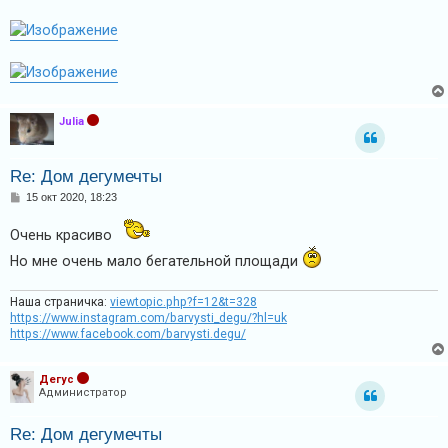
Julia
Re: Дом дегумечты
С
15 окт 2020, 18:23
о
о
Очень красиво
б
щ
Но мне очень мало бегательной площади
е
н
и
е
Наша страничка:
viewtopic.php?f=12&t=328
https://www.instagram.com/barvysti_degu/?hl=uk
https://www.facebook.com/barvysti.degu/
Дегус
Администратор
Re: Дом дегумечты