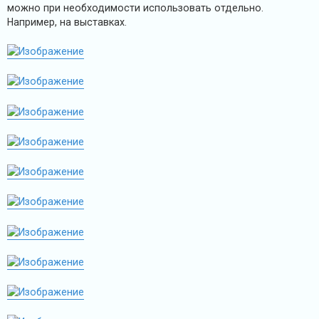
можно при необходимости использовать отдельно.
А
Например, на выставках.
к
т
и
в
н
ы
е
т
е
м
ы
П
о
и
с