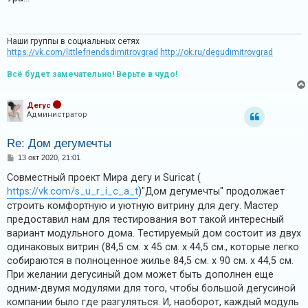
и
б
щ
я
е
н
и
Наши группы в социальных сетях
е
https://vk.com/littlefriendsdimitrovgrad
http://ok.ru/degudimitrovgrad
Т
Всё будет замечательно! Верьте в чудо!
е
м
Дегус
Администратор
ы
б
Re: Дом дегумечты
е
С
13 окт 2020, 21:01
з
о
о
Совместный проект Мира дегу и Suricat (
о
б
https://vk.com/s_u_r_i_c_a_t
)"Дом дегумечты" продолжает
щ
т
е
строить комфортную и уютную витрину для дегу. Мастер
н
в
предоставил нам для тестирования вот такой интересный
и
е
е
вариант модульного дома. Тестируемый дом состоит из двух
одинаковых витрин (84,5 см. х 45 см. х 44,5 см., которые легко
т
собираются в полноценное жилье 84,5 см. х 90 см. х 44,5 см.
о
При желании дегусиный дом может быть дополнен еще
в
одним-двумя модулями для того, чтобы большой дегусиной
компании было где разгуляться. И, наоборот, каждый модуль