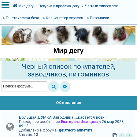
Мир дегу
Покупка и продажа дегу.
Черный список покупателей, заводчиков, питомников
» Генетическая база
» Калькулятор окрасов
» Питомники
В
х
о
Мир дегу
д
Черный список покупателей,
заводчиков, питомников
Р
е
г
и
Объявления
с
т
Большая ДУМКА Заводчика.....касается всех!!!
р
Последнее сообщение
Екатерина Иванцова
«
26 мар 2023,
а
09:13
Добавлено в форуме
Приятного аппетита!
ц
Ответы:
12
1
2