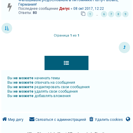
Германия!
А
Последнее сообщение
Дегус
«
08 окт 2017, 12:22
Ответы:
80
1
6
7
8
9
…
к
т
и
Страница
1
из
1
в
н
ы
е
т
е
Вы
не можете
начинать темы
м
Вы
не можете
отвечать на сообщения
ы
Вы
не можете
редактировать свои сообщения
Вы
не можете
удалять свои сообщения
Вы
не можете
добавлять вложения
П
о
Мир дегу
Связаться с администрацией
Удалить cookies
и
с