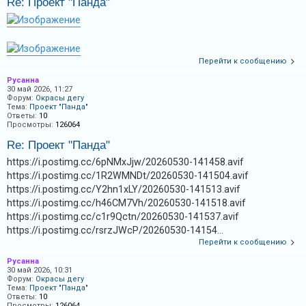
Re: Проект "Панда"
и
я
Перейти к сообщению
Т
Русанна
е
30 май 2026, 11:27
Форум:
Окрасы дегу
м
Тема:
Проект "Панда"
ы
Ответы:
10
Просмотры:
126064
б
Re: Проект "Панда"
е
https://i.postimg.cc/6pNMxJjw/20260530-141458.avif
з
https://i.postimg.cc/1R2WMNDt/20260530-141504.avif
о
https://i.postimg.cc/Y2hn1xLY/20260530-141513.avif
т
https://i.postimg.cc/h46CM7Vh/20260530-141518.avif
в
https://i.postimg.cc/c1r9Qctn/20260530-141537.avif
https://i.postimg.cc/rsrzJWcP/20260530-14154...
е
Перейти к сообщению
т
Русанна
о
30 май 2026, 10:31
в
Форум:
Окрасы дегу
Тема:
Проект "Панда"
Ответы:
10
Просмотры:
126064