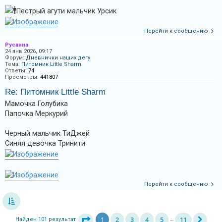
Пестрый агути мальчик Урсик
Перейти к сообщению
Русанна
24 янв 2026, 09:17
Форум:
Дневнички наших дегу.
Тема:
Питомник Little Sharm
Ответы:
74
Просмотры:
441807
Re: Питомник Little Sharm
Мамочка Голубика
Папочка Меркурий
Черный мальчик ТиДжей
Синяя девочка Тринити
Перейти к сообщению
1
2
3
4
5
11
Найден 101 результат
…