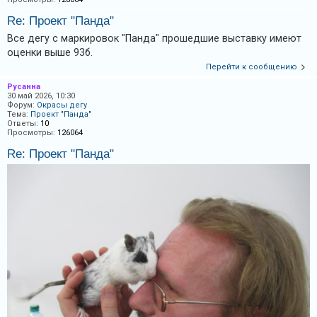
А
Re: Проект "Панда"
к
Все дегу с маркировок "Панда" прошедшие выставку имеют
оценки выше 93б.
т
Перейти к сообщению
и
Русанна
в
30 май 2026, 10:30
н
Форум:
Окрасы дегу
Тема:
Проект "Панда"
ы
Ответы:
10
Просмотры:
126064
е
Re: Проект "Панда"
т
е
м
ы
П
о
и
с