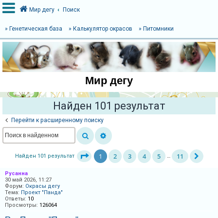
Мир дегу
Поиск
» Генетическая база
» Калькулятор окрасов
» Питомники
В
х
о
Мир дегу
д
Найден 101 результат
Р
Перейти к расширенному поиску
е
г
и
1
2
3
4
5
11
Найден 101 результат
…
с
Русанна
т
30 май 2026, 11:27
Форум:
Окрасы дегу
р
Тема:
Проект "Панда"
а
Ответы:
10
Просмотры:
126064
ц