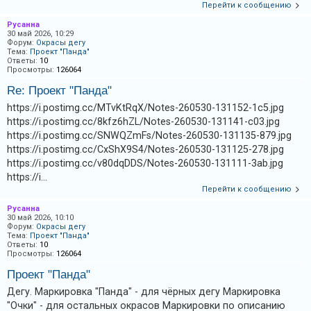
Перейти к сообщению
Русанна
30 май 2026, 10:29
Форум:
Окрасы дегу
Тема:
Проект "Панда"
Ответы:
10
Просмотры:
126064
Re: Проект "Панда"
https://i.postimg.cc/MTvKtRqX/Notes-260530-131152-1c5.jpg
https://i.postimg.cc/8kfz6hZL/Notes-260530-131141-c03.jpg
https://i.postimg.cc/SNWQZmFs/Notes-260530-131135-879.jpg
https://i.postimg.cc/CxShX9S4/Notes-260530-131125-278.jpg
https://i.postimg.cc/v80dqDDS/Notes-260530-131111-3ab.jpg
https://i...
Перейти к сообщению
Русанна
30 май 2026, 10:10
Форум:
Окрасы дегу
Тема:
Проект "Панда"
Ответы:
10
Просмотры:
126064
Проект "Панда"
Дегу. Маркировка "Панда" - для чёрных дегу Маркировка
"Очки" - для остальных окрасов Маркировки по описанию