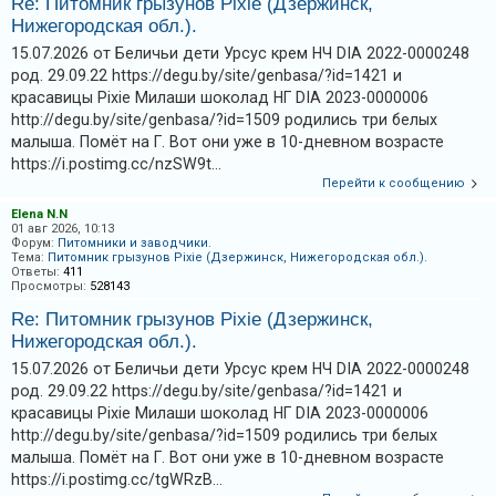
Re: Питомник грызунов Pixie (Дзержинск,
и
Нижегородская обл.).
я
15.07.2026 от Беличьи дети Урсус крем НЧ DIA 2022-0000248
род. 29.09.22 https://degu.by/site/genbasa/?id=1421 и
красавицы Pixie Милаши шоколад НГ DIA 2023-0000006
Т
http://degu.by/site/genbasa/?id=1509 родились три белых
е
малыша. Помёт на Г. Вот они уже в 10-дневном возрасте
м
https://i.postimg.cc/nzSW9t...
Перейти к сообщению
ы
б
Elena N.N
01 авг 2026, 10:13
е
Форум:
Питомники и заводчики.
Тема:
Питомник грызунов Pixie (Дзержинск, Нижегородская обл.).
з
Ответы:
411
Просмотры:
528143
о
Re: Питомник грызунов Pixie (Дзержинск,
т
Нижегородская обл.).
в
15.07.2026 от Беличьи дети Урсус крем НЧ DIA 2022-0000248
е
род. 29.09.22 https://degu.by/site/genbasa/?id=1421 и
т
красавицы Pixie Милаши шоколад НГ DIA 2023-0000006
о
http://degu.by/site/genbasa/?id=1509 родились три белых
в
малыша. Помёт на Г. Вот они уже в 10-дневном возрасте
https://i.postimg.cc/tgWRzB...