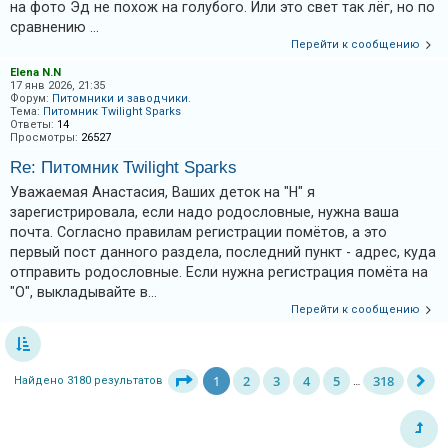
на фото Эд не похож на голубого. Или это свет так лёг, но по
сравнению ...
Перейти к сообщению
Elena N.N
17 янв 2026, 21:35
Форум:
Питомники и заводчики.
Тема:
Питомник Twilight Sparks
Ответы:
14
Просмотры:
26527
Re: Питомник Twilight Sparks
Уважаемая Анастасия, Ваших деток на "Н" я
зарегистрировала, если надо родословные, нужна ваша
почта. Согласно правилам регистрации помётов, а это
первый пост данного раздела, последний пункт - адрес, куда
отправить родословные. Если нужна регистрация помёта на
"О", выкладывайте в...
Перейти к сообщению
1
2
3
4
5
318
Найдено 3180 результатов
…