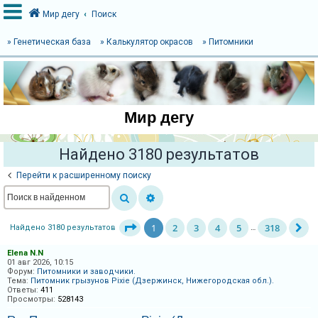
Мир дегу
Поиск
» Генетическая база
» Калькулятор окрасов
» Питомники
В
х
о
Мир дегу
д
Найдено 3180 результатов
Р
Перейти к расширенному поиску
е
г
и
1
2
3
4
5
318
Найдено 3180 результатов
…
с
Elena N.N
т
01 авг 2026, 10:15
Форум:
Питомники и заводчики.
р
Тема:
Питомник грызунов Pixie (Дзержинск, Нижегородская обл.).
а
Ответы:
411
Просмотры:
528143
ц