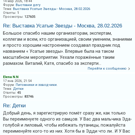
14 мар 2026, 18:44
Форум:
Выставки дегу
Тема:
Выставка Усатые Звезды - Москва, 28.02.2026
Ответы:
1
Просмотры:
127605
Re: Выставка Усатые Звезды - Москва, 28.02.2026
Большое спасибо нашим организаторам, экспертам,
коллегам и всем, кто организацией, своим умением, знаниями
и просто хорошим настроением создавал праздник под
названием « Усатые звезды». Впервые была на таком
масштабном мероприятии. Уехали поражённые таким
размахом. Виталий, Катя, спасибо за эксперти...
Перейти к сообщению
Elena N.N
17 янв 2026, 21:54
Форум:
Питомники и заводчики.
Тема:
Детки
Ответы:
45
Просмотры:
83746
Re: Детки
Добрый день, я зарегистрирую помёт сразу же, как только
Вы переименуете одного из самцов. У Вас два мальчика Эда-
голубой и лиловый, чтобы избежать путаницы, пожалуйста
переименуйте кого-то из них. Хотя бы в Эдди что ли.. И У Вас