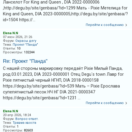
к
Ланселот For King and Queen , DIA 2022-0000006
,http://degu.by/site/genbasa/?id=1299 Мать - Pixie Метелица for
King and Queen, DIA 2023-0000005,http://degu.by/site/genbasa/?
id=1504 https://...
F
Перейти к сообщению
A
Elena N.N
Q
07 июн 2026, 21:26
Форум:
Окрасы дегу
Тема:
Проект "Панда"
Ответы:
10
Просмотры:
132244
Re: Проект "Панда"
С нашей стороны маркировку передаёт Pixie Милый Панда,
род.03.01.2023, DIA 2023-0000001 Отец Degu`s town Лавр for
Pixie пятнистый черный НГНП, DIA 2018-0000158
https://degu.by/site/genbasa/?id=539 Мать – Pixie Ерослава
супепятнистый песок НЧ НГ DIA 2021-0000347
https://degu.by/site/genbasa/?id=1231 ...
Перейти к сообщению
Elena N.N
20 апр 2026, 18:24
Форум:
Вопрос-ответ.
Тема:
Травма хвоста
Ответы:
1
Просмотры:
82603