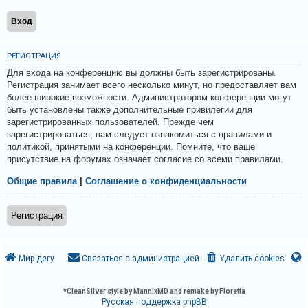
и
я
РЕГИСТРАЦИЯ
Т
Для входа на конференцию вы должны быть зарегистрированы.
е
Регистрация занимает всего несколько минут, но предоставляет вам
более широкие возможности. Администратором конференции могут
м
быть установлены также дополнительные привилегии для
ы
зарегистрированных пользователей. Прежде чем
б
зарегистрироваться, вам следует ознакомиться с правилами и
политикой, принятыми на конференции. Помните, что ваше
е
присутствие на форумах означает согласие со всеми правилами.
з
Общие правила
|
Соглашение о конфиденциальности
о
т
Регистрация
в
е
т
Мир дегу
Связаться с администрацией
Удалить cookies
о
в
*
CleanSilver style by MannixMD and remake by Floretta
Русская поддержка phpBB