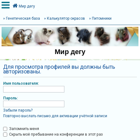
Мир дегу
» Генетическая база
» Калькулятор окрасов
» Питомники
В
х
о
Мир дегу
д
Для просмотра профилей вы должны быть
авторизованы.
Р
е
Имя пользователя:
г
и
Пароль:
с
Забыли пароль?
т
Повторно выслать письмо для активации учётной записи
р
а
Запомнить меня
Скрыть моё пребывание на конференции в этот раз
ц